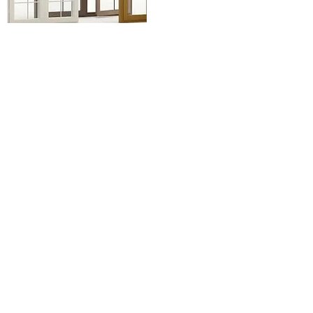
FINESTRE
La nostra selezione di finestre è composta da
un ampio assortimento di materiali e formati.
Affidarti a G&F EDILIZIA per le tue forniture ti
assicura infinite possibilità di scelta per rendere
il tuo progetto unico. I nostri esperti di finestre
possono darti molti consigli. Contattaci oggi
stesso!