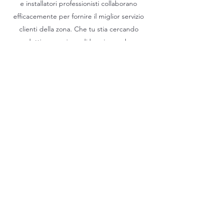
e installatori professionisti collaborano
efficacemente per fornire il miglior servizio
clienti della zona. Che tu stia cercando
prodotti, esecuzione di lavori o qualcuno
che riveda il tuo progetto o il budget
stanziato, il nostro staff è a tua completa
disposizione. Contattaci oggi stesso!
G&F EDILIZIA
gefedilizia@virgilio.it
06 718 3190
Via del Quadraro, 353, 00174 Roma RM, Italy